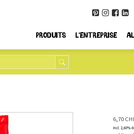
PRODUITS
L'ENTREPRISE
AL
Muesli + Flocons
Produi
25
tous
tous
g
6
moins de sucre*
Quino
8
sans blé
Chia
6,70 CH
14
sans noix
Cousc
10
sans fruits
Farine
Incl. 2,60% 