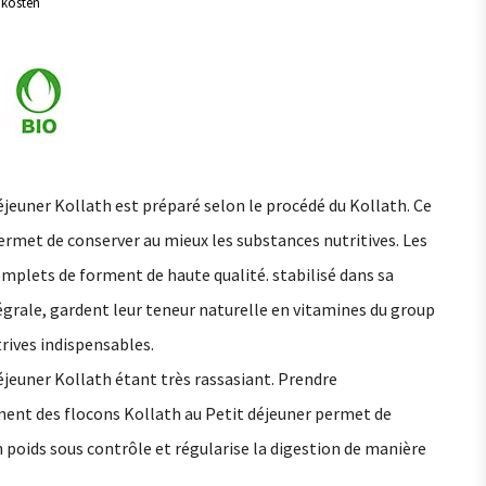
dkosten
ments
Graines et Semailles
onnels
8
tous
1
na
8
Semailles et Graines
3
Mélanges et Snacks
éjeuner Kollath est préparé selon le procédé du Kollath. Ce
rmet de conserver au mieux les substances nutritives. Les
mplets de forment de haute qualité. stabilisé dans sa
égrale, gardent leur teneur naturelle en vitamines du group
trives indispensables.
éjeuner Kollath étant très rassasiant. Prendre
ment des flocons Kollath au Petit déjeuner permet de
 poids sous contrôle et régularise la digestion de manière