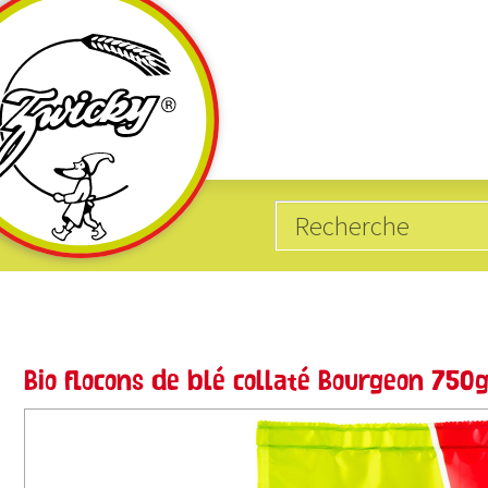
Catégories
Produits avec
10
20
sans gluten
Blé
Bio flocons de blé collaté Bourgeon 750
62
5
vegan
Épeautre
4
18
hypocholestérolémiant
Avoine
15
15
riche en protéines
Orge
15
1
produits biologiques
Seigle