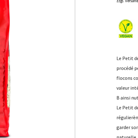
zzgl. Versan
16
sans raisins
Supplé
nutriti
Hirsa
Le Petit d
procédé pe
flocons co
valeur int
B ainsi nu
Le Petit d
régulierè
garder son
naturelle.