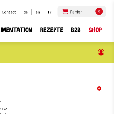
0
Contact
de
en
fr
IMENTATION
REZEPTE
B2B
SHOP
ts spéciaux
Graines et Semailles
16
15
tous
2
6
a
Haricots
1
4
Lentilles
F
2
3
ous
Pois
7
2
Mélanges
de TVA