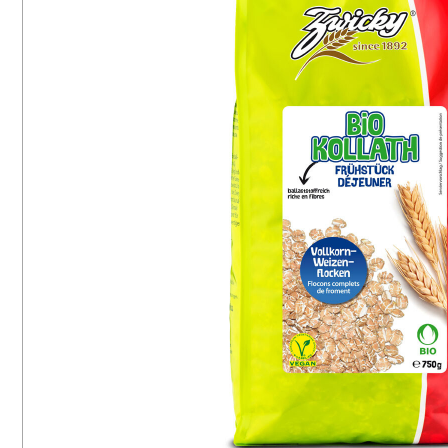
16
8
végétarien
Maïs
65
6
sans lactose
Millet
28
3
fiber-rich
Soja