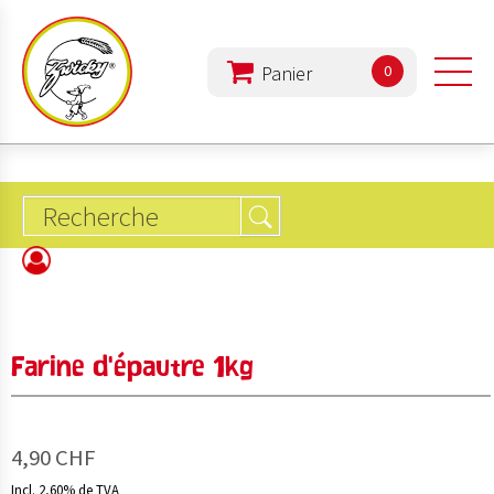
0
PRODUITS
L'ENTREPRISE
ALIMENTATION
Farine d'épautre 1kg
REZEPTE
4,90 CHF
Incl. 2,60% de TVA