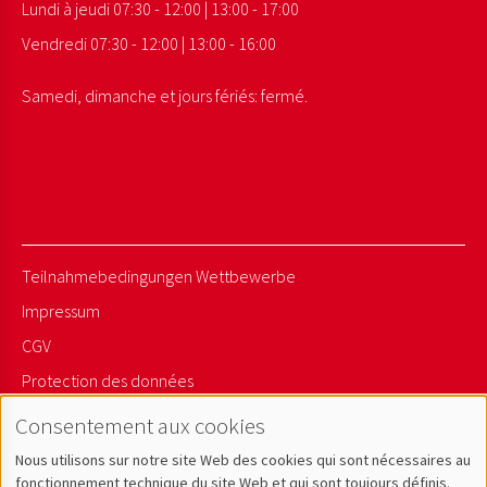
Lundi à jeudi 07:30 - 12:00 | 13:00 - 17:00
Vendredi 07:30 - 12:00 | 13:00 - 16:00
Samedi, dimanche et jours fériés: fermé.
Teilnahmebedingungen Wettbewerbe
Impressum
CGV
Protection des données
Sitemap
Consentement aux cookies
Nous utilisons sur notre site Web des cookies qui sont nécessaires au
Newsletter Anmelden
fonctionnement technique du site Web et qui sont toujours définis.