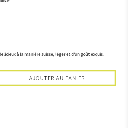
dkosten
ments
Graines et Semailles
onnels
8
tous
1
na
8
Semailles et Graines
3
Mélanges et Snacks
delicieux à la manière suisse, léger et d'un goût exquis.
AJOUTER AU PANIER