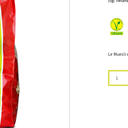
zzgl. Versan
16
sans raisins
Supplé
nutriti
Hirsa
Le Muesli 