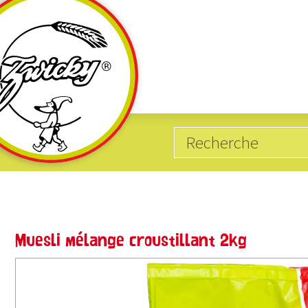
Catégories
Produits avec
10
20
sans gluten
Blé
Muesli mélange croustillant 2kg
62
5
vegan
Épeautre
4
18
hypocholestérolémiant
Avoine
15
15
riche en protéines
Orge
15
1
produits biologiques
Seigle