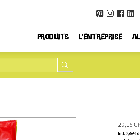
PRODUITS
L'ENTREPRISE
AL
Muesli + Flocons
Produi
25
tous
tous
6
moins de sucre*
Quino
8
sans blé
Chia
20,15 C
14
sans noix
Cousc
10
sans fruits
Farine
Incl. 2,60% 