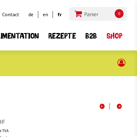
0
Contact
de
en
fr
IMENTATION
REZEPTE
B2B
SHOP
ts spéciaux
Graines et Semailles
16
15
tous
2
6
a
Haricots
1
4
Lentilles
HF
2
3
ous
Pois
7
2
Mélanges
de TVA