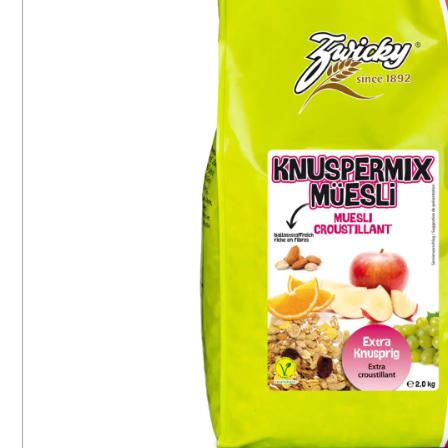
16
8
végétarien
Maïs
65
6
sans lactose
Millet
28
3
fiber-rich
Soja