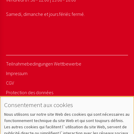
Samedi, dimanche et jours fériés: fermé.
Teilnahmebedingungen Wettbewerbe
Impressum
CGV
Protection des données
Sitemap
Consentement aux cookies
Nous utilisons sur notre site Web des cookies qui sont nécessaires au
Newsletter Anmelden
fonctionnement technique du site Web et qui sont toujours définis.
Les autres cookies qui facilitent l`utilisation du site Web, servent de
publicité directe ou simplifient l`interaction avec les réseaux sociaux