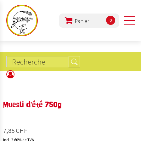
0
PRODUITS
L'ENTREPRISE
ALIMENTATION
Muesli d'été 750g
REZEPTE
7,85 CHF
Incl. 2,60% de TVA