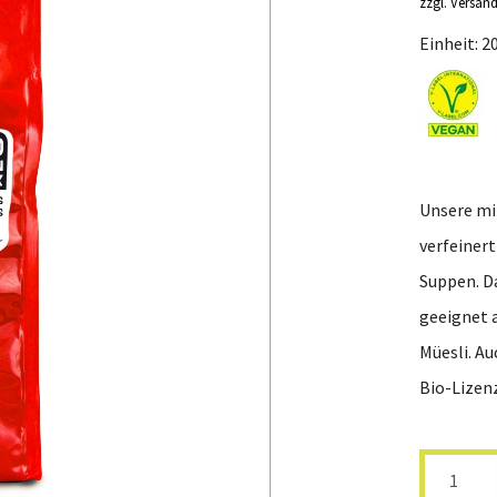
zzgl. Versan
16
ohne Sultaninen
Nahrun
Einheit: 2
Hirsa
Unsere mi
verfeinert
Suppen. D
geeignet 
Müesli. Au
Bio-Lizen