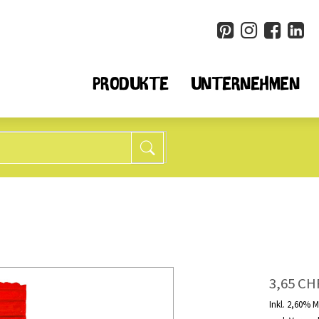
PRODUKTE
UNTERNEHMEN
Müesli + Flocken
Spezia
25
Alle
Alle
6
weniger Zucker*
Quino
8
ohne Weizen
Chia
3,65 CH
14
ohne Nüsse
Cousc
10
ohne Früchte
Mehl
Inkl. 2,60% 