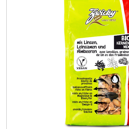
16
8
Vegetarisch
Mais
65
6
Laktosefrei
Hirse
28
3
Ballaststoffreich
Soja