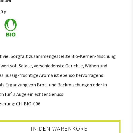
dkosten
gsergänzung
Kerne + Saaten
00 g
1
8
na
Alle
8
Saaten + Kerne
3
Mischungen + Snacks
t viel Sorgfalt zusammengestellte Bio-Kernen-Mischung
 wertvoll Salate, verschiedenste Gerichte, Wähen und
as nussig-fruchtige Aroma ist ebenso hervorragend
als Ergänzung von Brot- und Backmischungen oder in
ch für`s Auge ein echter Genuss!
zierung: CH-BIO-006
IN DEN WARENKORB