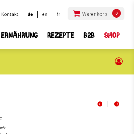
0
Kontakt
de
en
fr
ERNÄHRUNG
REZEPTE
B2B
SHOP
lprodukte
Hülsenfrüchte
16
15
Alle
2
6
a
Bohnen
1
4
Linsen
F
2
3
ous
Erbsen
7
2
Mischungen
MwSt.