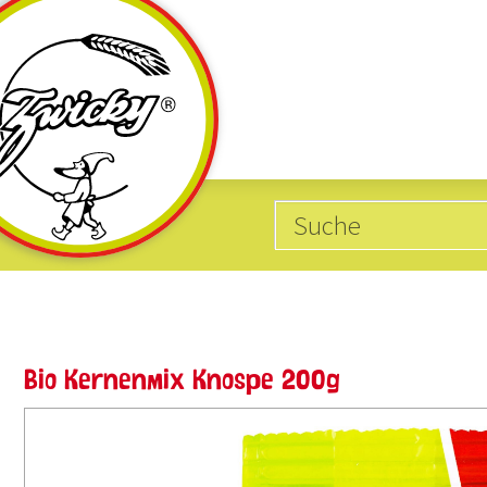
Kategorien
Produkte mit
10
20
Glutenfrei
Weizen
Bio Kernenmix Knospe 200g
62
5
Vegan
Dinkel
4
18
Cholesterin-Balance
Hafer
15
15
Eiweissreich
Gerste
15
1
Bio-Produkte
Roggen