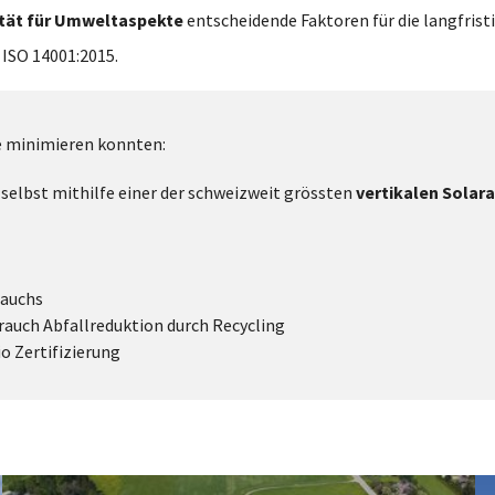
ität für Umweltaspekte
entscheidende Faktoren für die langfrist
ISO 14001:2015.
se minimieren konnten:
 selbst mithilfe einer der schweizweit grössten
vertikalen Solar
rauchs
uch Abfallreduktion durch Recycling
o Zertifizierung
Show larger version
Sh