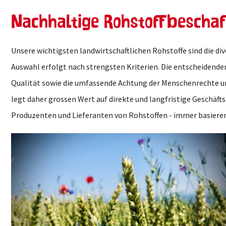
Nachhaltige Rohstoffbescha
Unsere wichtigsten landwirtschaftlichen Rohstoffe sind die div
Transparenz. Auch Lieferantenzertifikate spielen bei der Bewe
Auswahl erfolgt nach strengsten Kriterien. Die entscheidende
eine Rolle. Weiterhin unterziehen wir die angeliefert
Qualität sowie die umfassende Achtung der Menschenrechte un
Qualitätskontrollen und nehmen während des Herstellungsproz
legt daher grossen Wert auf direkte und langfristige Geschäf
wir die gleichbleibend hohe Qualität und den unverwechselbaren
Produzenten und Lieferanten von Rohstoffen - immer basieren
Show larger version