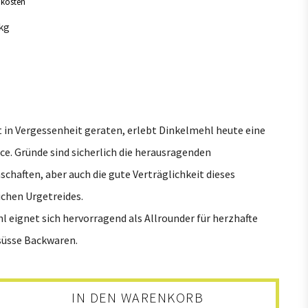
dkosten
gsergänzung
Kerne + Saaten
 kg
1
8
na
Alle
8
Saaten + Kerne
3
Mischungen + Snacks
t in Vergessenheit geraten, erlebt Dinkelmehl heute eine
e. Gründe sind sicherlich die herausragenden
chaften, aber auch die gute Verträglichkeit dieses
ichen Urgetreides.
 eignet sich hervorragend als Allrounder für herzhafte
 süsse Backwaren.
IN DEN WARENKORB