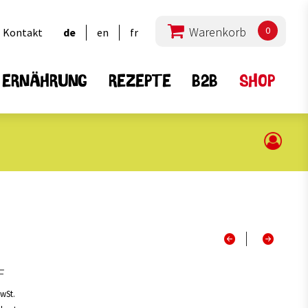
0
Kontakt
de
en
fr
ERNÄHRUNG
REZEPTE
B2B
SHOP
lprodukte
Hülsenfrüchte
16
15
Alle
2
6
a
Bohnen
1
4
Linsen
F
2
3
ous
Erbsen
7
2
Mischungen
MwSt.