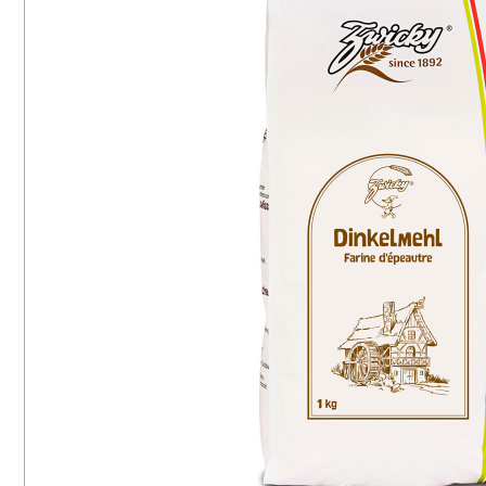
16
8
Vegetarisch
Mais
65
6
Laktosefrei
Hirse
28
3
Ballaststoffreich
Soja