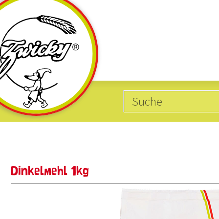
Kategorien
Produkte mit
10
20
Glutenfrei
Weizen
Dinkelmehl 1kg
62
5
Vegan
Dinkel
4
18
Cholesterin-Balance
Hafer
15
15
Eiweissreich
Gerste
15
1
Bio-Produkte
Roggen