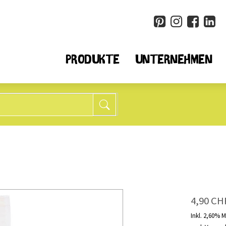
PRODUKTE
UNTERNEHMEN
Müesli + Flocken
Spezia
25
Alle
Alle
6
weniger Zucker*
Quino
8
ohne Weizen
Chia
4,90 CH
14
ohne Nüsse
Cousc
10
ohne Früchte
Mehl
Inkl. 2,60% 