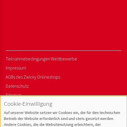
Teilnahmebedingungen Wettbewerbe
Impressum
AGBs des Zwicky Onlineshops
Datenschutz
Sitemap
Cookie-Einwilligung
Newsletter Anmelden
Auf unserer Website setzen wir Cookies ein, die für den technischen
Betrieb der Website erforderlich sind und stets gesetzt werden.
Andere Cookies, die die Websitenutzung erleichtern, der