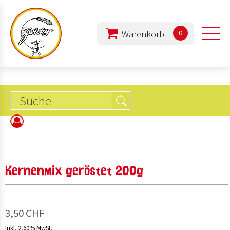
0
PRODUKTE
UNTERNEHMEN
ERNÄHRUNG
Kernenmix geröstet 200g
REZEPTE
3,50 CHF
Inkl. 2,60% MwSt.