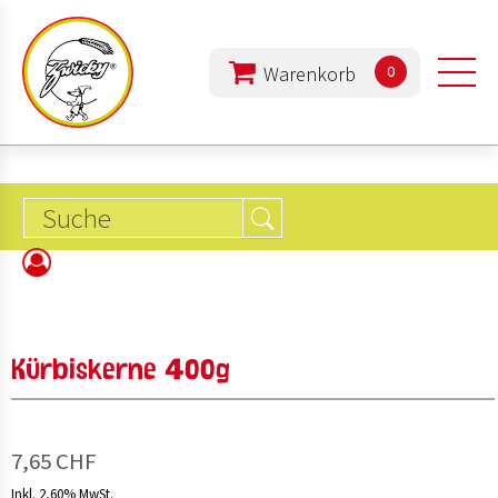
0
PRODUKTE
UNTERNEHMEN
ERNÄHRUNG
Kürbiskerne 400g
REZEPTE
7,65 CHF
Inkl. 2,60% MwSt.