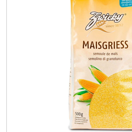
16
8
Vegetarisch
Mais
65
6
Laktosefrei
Hirse
28
3
Ballaststoffreich
Soja