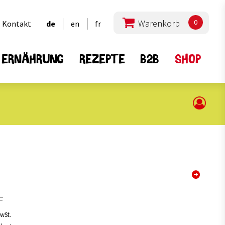
0
Kontakt
de
en
fr
ERNÄHRUNG
REZEPTE
B2B
SHOP
lprodukte
Hülsenfrüchte
16
15
Alle
2
6
a
Bohnen
1
4
Linsen
F
2
3
ous
Erbsen
7
2
Mischungen
MwSt.