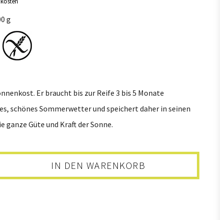
dkosten
gsergänzung
Kerne + Saaten
00 g
1
8
na
Alle
8
Saaten + Kerne
3
Mischungen + Snacks
onnenkost. Er braucht bis zur Reife 3 bis 5 Monate
es, schönes Sommerwetter und speichert daher in seinen
e ganze Güte und Kraft der Sonne.
IN DEN WARENKORB