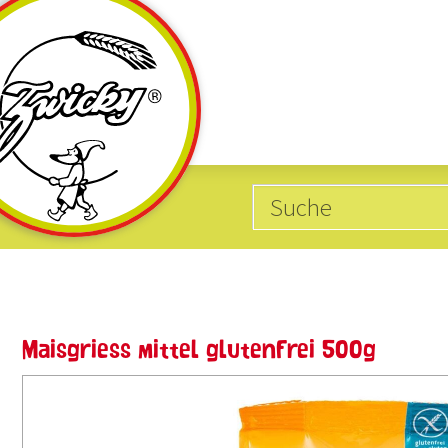
Kategorien
Produkte mit
10
20
Glutenfrei
Weizen
Maisgriess mittel glutenfrei 500g
62
5
Vegan
Dinkel
4
18
Cholesterin-Balance
Hafer
15
15
Eiweissreich
Gerste
15
1
Bio-Produkte
Roggen