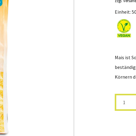
zzgl. Versan
16
ohne Sultaninen
Nahrun
Einheit: 5
Hirsa
Mais ist S
beständig
Körnern di