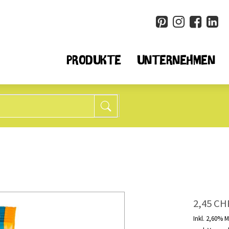
PRODUKTE
UNTERNEHMEN
Müesli + Flocken
Spezia
25
Alle
Alle
6
weniger Zucker*
Quino
8
ohne Weizen
Chia
2,45 CH
14
ohne Nüsse
Cousc
10
ohne Früchte
Mehl
Inkl. 2,60% 