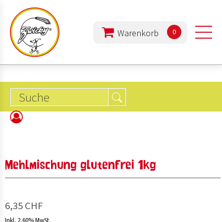
0
PRODUKTE
UNTERNEHMEN
ERNÄHRUNG
Mehlmischung glutenfrei 1kg
REZEPTE
6,35 CHF
Inkl. 2,60% MwSt.